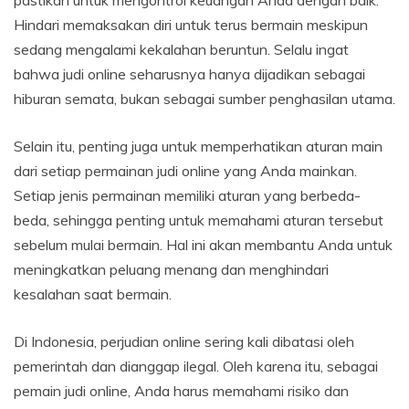
pastikan untuk mengontrol keuangan Anda dengan baik.
Hindari memaksakan diri untuk terus bermain meskipun
sedang mengalami kekalahan beruntun. Selalu ingat
bahwa judi online seharusnya hanya dijadikan sebagai
hiburan semata, bukan sebagai sumber penghasilan utama.
Selain itu, penting juga untuk memperhatikan aturan main
dari setiap permainan judi online yang Anda mainkan.
Setiap jenis permainan memiliki aturan yang berbeda-
beda, sehingga penting untuk memahami aturan tersebut
sebelum mulai bermain. Hal ini akan membantu Anda untuk
meningkatkan peluang menang dan menghindari
kesalahan saat bermain.
Di Indonesia, perjudian online sering kali dibatasi oleh
pemerintah dan dianggap ilegal. Oleh karena itu, sebagai
pemain judi online, Anda harus memahami risiko dan