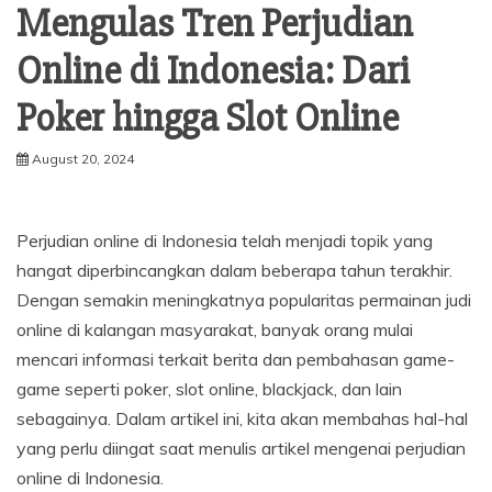
Mengulas Tren Perjudian
Online di Indonesia: Dari
Poker hingga Slot Online
August 20, 2024
Perjudian online di Indonesia telah menjadi topik yang
hangat diperbincangkan dalam beberapa tahun terakhir.
Dengan semakin meningkatnya popularitas permainan judi
online di kalangan masyarakat, banyak orang mulai
mencari informasi terkait berita dan pembahasan game-
game seperti poker, slot online, blackjack, dan lain
sebagainya. Dalam artikel ini, kita akan membahas hal-hal
yang perlu diingat saat menulis artikel mengenai perjudian
online di Indonesia.