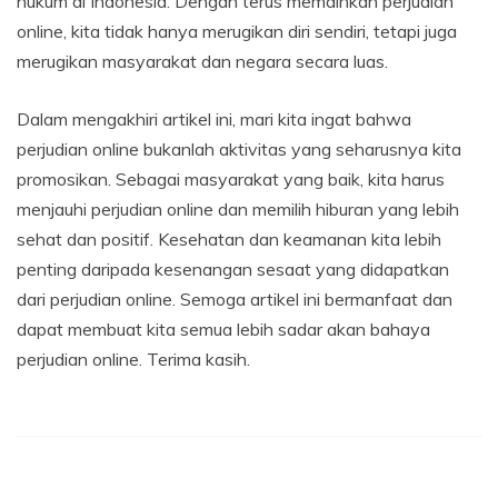
hukum di Indonesia. Dengan terus memainkan perjudian
online, kita tidak hanya merugikan diri sendiri, tetapi juga
merugikan masyarakat dan negara secara luas.
Dalam mengakhiri artikel ini, mari kita ingat bahwa
perjudian online bukanlah aktivitas yang seharusnya kita
promosikan. Sebagai masyarakat yang baik, kita harus
menjauhi perjudian online dan memilih hiburan yang lebih
sehat dan positif. Kesehatan dan keamanan kita lebih
penting daripada kesenangan sesaat yang didapatkan
dari perjudian online. Semoga artikel ini bermanfaat dan
dapat membuat kita semua lebih sadar akan bahaya
perjudian online. Terima kasih.