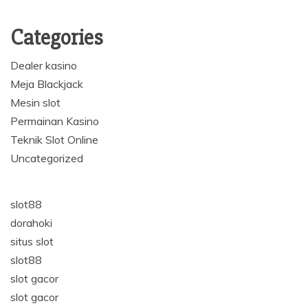
Categories
Dealer kasino
Meja Blackjack
Mesin slot
Permainan Kasino
Teknik Slot Online
Uncategorized
slot88
dorahoki
situs slot
slot88
slot gacor
slot gacor