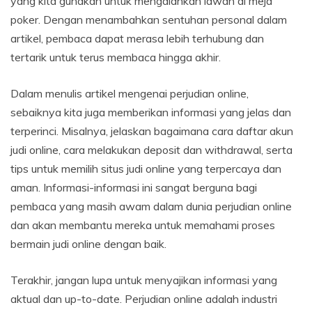
yang kita gunakan untuk mengalahkan lawan di meja
poker. Dengan menambahkan sentuhan personal dalam
artikel, pembaca dapat merasa lebih terhubung dan
tertarik untuk terus membaca hingga akhir.
Dalam menulis artikel mengenai perjudian online,
sebaiknya kita juga memberikan informasi yang jelas dan
terperinci. Misalnya, jelaskan bagaimana cara daftar akun
judi online, cara melakukan deposit dan withdrawal, serta
tips untuk memilih situs judi online yang terpercaya dan
aman. Informasi-informasi ini sangat berguna bagi
pembaca yang masih awam dalam dunia perjudian online
dan akan membantu mereka untuk memahami proses
bermain judi online dengan baik.
Terakhir, jangan lupa untuk menyajikan informasi yang
aktual dan up-to-date. Perjudian online adalah industri