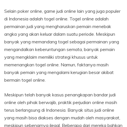
Selain poker online, game judi online lain yang juga populer
di Indonesia adalah togel online. Togel online adalah
permainan judi yang mengharuskan pemain menebak
angka yang akan keluar dalam suatu periode. Meskipun
banyak yang memandang togel sebagai permainan yang
mengandalkan keberuntungan semata, banyak pemain
yang mengklaim memiliki strategi khusus untuk
memenangkan togel online. Namun, faktanya masih
banyak pemain yang mengalami kerugian besar akibat
bermain togel online.
Meskipun telah banyak kasus penangkapan bandar judi
online oleh pihak berwajib, praktik perjudian online masih
terus berlangsung di Indonesia. Banyak situs judi online
yang masih bisa diakses dengan mudah oleh masyarakat,
meskipun sebenarnya ilegal. Beberapa dari mereka bahkan