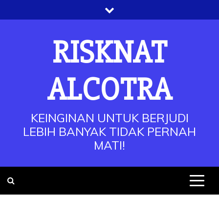
Skip
to
content
RISKNAT
ALCOTRA
KEINGINAN UNTUK BERJUDI
LEBIH BANYAK TIDAK PERNAH
MATI!