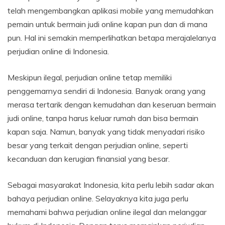
telah mengembangkan aplikasi mobile yang memudahkan
pemain untuk bermain judi online kapan pun dan di mana
pun. Hal ini semakin memperlihatkan betapa merajalelanya
perjudian online di Indonesia.
Meskipun ilegal, perjudian online tetap memiliki
penggemarnya sendiri di Indonesia. Banyak orang yang
merasa tertarik dengan kemudahan dan keseruan bermain
judi online, tanpa harus keluar rumah dan bisa bermain
kapan saja. Namun, banyak yang tidak menyadari risiko
besar yang terkait dengan perjudian online, seperti
kecanduan dan kerugian finansial yang besar.
Sebagai masyarakat Indonesia, kita perlu lebih sadar akan
bahaya perjudian online. Selayaknya kita juga perlu
memahami bahwa perjudian online ilegal dan melanggar