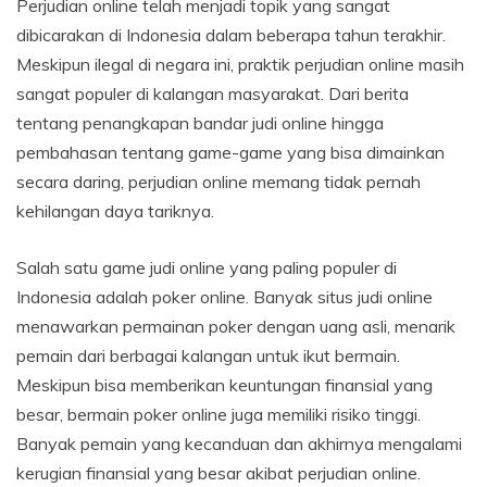
Perjudian online telah menjadi topik yang sangat
dibicarakan di Indonesia dalam beberapa tahun terakhir.
Meskipun ilegal di negara ini, praktik perjudian online masih
sangat populer di kalangan masyarakat. Dari berita
tentang penangkapan bandar judi online hingga
pembahasan tentang game-game yang bisa dimainkan
secara daring, perjudian online memang tidak pernah
kehilangan daya tariknya.
Salah satu game judi online yang paling populer di
Indonesia adalah poker online. Banyak situs judi online
menawarkan permainan poker dengan uang asli, menarik
pemain dari berbagai kalangan untuk ikut bermain.
Meskipun bisa memberikan keuntungan finansial yang
besar, bermain poker online juga memiliki risiko tinggi.
Banyak pemain yang kecanduan dan akhirnya mengalami
kerugian finansial yang besar akibat perjudian online.