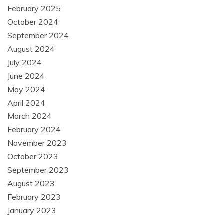
February 2025
October 2024
September 2024
August 2024
July 2024
June 2024
May 2024
April 2024
March 2024
February 2024
November 2023
October 2023
September 2023
August 2023
February 2023
January 2023