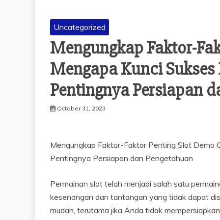
Uncategorized
Mengungkap Faktor-Fakt
Mengapa Kunci Sukses B
Pentingnya Persiapan 
October 31, 2023
Mengungkap Faktor-Faktor Penting Slot Demo G
Pentingnya Persiapan dan Pengetahuan
Permainan slot telah menjadi salah satu permai
kesenangan dan tantangan yang tidak dapat disai
mudah, terutama jika Anda tidak mempersiapkan