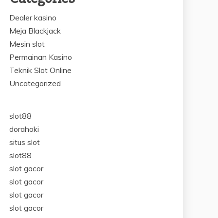
Dealer kasino
Meja Blackjack
Mesin slot
Permainan Kasino
Teknik Slot Online
Uncategorized
slot88
dorahoki
situs slot
slot88
slot gacor
slot gacor
slot gacor
slot gacor