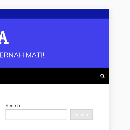
A
PERNAH MATI!
Search
Search