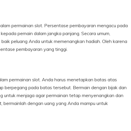
dalam permainan slot. Persentase pembayaran mengacu pada
n kepada pemain dalam jangka panjang. Secara umum,
n baik peluang Anda untuk memenangkan hadiah. Oleh karena
rsentase pembayaran yang tinggi.
alam permainan slot. Anda harus menetapkan batas atas
ap berpegang pada batas tersebut. Bermain dengan bijak dan
ing untuk menjaga agar permainan tetap menyenangkan dan
ngat, bermainlah dengan uang yang Anda mampu untuk