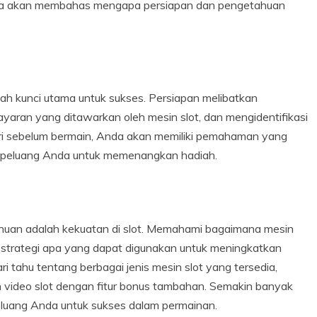
, kita akan membahas mengapa persiapan dan pengetahuan
lah kunci utama untuk sukses. Persiapan melibatkan
ran yang ditawarkan oleh mesin slot, dan mengidentifikasi
iri sebelum bermain, Anda akan memiliki pemahaman yang
n peluang Anda untuk memenangkan hadiah.
huan adalah kekuatan di slot. Memahami bagaimana mesin
n strategi apa yang dapat digunakan untuk meningkatkan
 tahu tentang berbagai jenis mesin slot yang tersedia,
sin video slot dengan fitur bonus tambahan. Semakin banyak
eluang Anda untuk sukses dalam permainan.