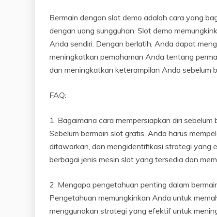
Bermain dengan slot demo adalah cara yang bag
dengan uang sungguhan. Slot demo memungkinka
Anda sendiri. Dengan berlatih, Anda dapat mengu
meningkatkan pemahaman Anda tentang permaina
dan meningkatkan keterampilan Anda sebelum 
FAQ:
1. Bagaimana cara mempersiapkan diri sebelum b
Sebelum bermain slot gratis, Anda harus mempe
ditawarkan, dan mengidentifikasi strategi yang 
berbagai jenis mesin slot yang tersedia dan m
2. Mengapa pengetahuan penting dalam bermain 
Pengetahuan memungkinkan Anda untuk memaham
menggunakan strategi yang efektif untuk meni