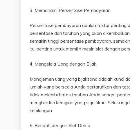
3. Memahami Persentase Pembayaran
Persentase pembayaran adalah faktor penting 
persentase dari taruhan yang akan dikembalika
semakin tinggi persentase pembayaran, semaki
itu, penting untuk memilih mesin slot dengan pe
4. Mengelola Uang dengan Bijak
Manajemen uang yang bijaksana adalah kunci d
jumlah yang bersedia Anda pertaruhkan dan tet
tidak melebihi batas taruhan Anda sangat pent
menghindari kerugian yang signifikan. Selalu i
kehilangan.
5. Berlatih dengan Slot Demo