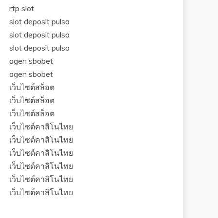
rtp slot
slot deposit pulsa
slot deposit pulsa
slot deposit pulsa
agen sbobet
agen sbobet
เว็บไซต์สล็อต
เว็บไซต์สล็อต
เว็บไซต์สล็อต
เว็บไซต์คาสิโนไทย
เว็บไซต์คาสิโนไทย
เว็บไซต์คาสิโนไทย
เว็บไซต์คาสิโนไทย
เว็บไซต์คาสิโนไทย
เว็บไซต์คาสิโนไทย