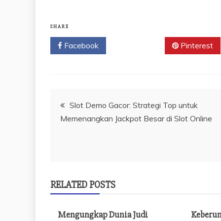
SHARE
Facebook
Twitter
Pinterest
Post
Slot Demo Gacor: Strategi Top untuk
Memenangkan Jackpot Besar di Slot Online
navigation
RELATED POSTS
Mengungkap Dunia Judi
Keberun