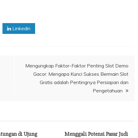
Linkedin
Mengungkap Faktor-Faktor Penting Slot Demo
Gacor: Mengapa Kunci Sukses Bermain Slot
Gratis adalah Pentingnya Persiapan dan
Pengetahuan
tungan di Ujung
Menggali Potensi Pasar Judi