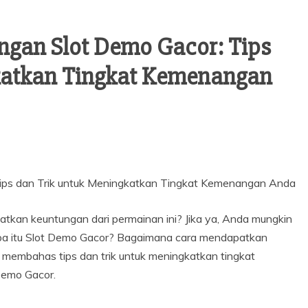
gan Slot Demo Gacor: Tips
katkan Tingkat Kemenangan
ips dan Trik untuk Meningkatkan Tingkat Kemenangan Anda
kan keuntungan dari permainan ini? Jika ya, Anda mungkin
pa itu Slot Demo Gacor? Bagaimana cara mendapatkan
n membahas tips dan trik untuk meningkatkan tingkat
emo Gacor.