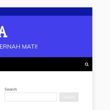
A
PERNAH MATI!
Search
Search