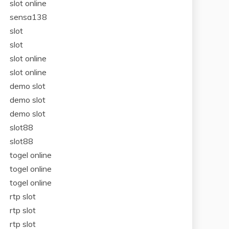
slot online
sensa138
slot
slot
slot online
slot online
demo slot
demo slot
demo slot
slot88
slot88
togel online
togel online
togel online
rtp slot
rtp slot
rtp slot