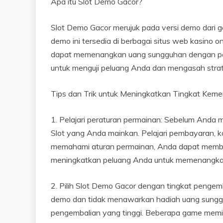
Apa itu Slot Demo Gacor?
Slot Demo Gacor merujuk pada versi demo dari g
demo ini tersedia di berbagai situs web kasino o
dapat memenangkan uang sungguhan dengan pe
untuk menguji peluang Anda dan mengasah strate
Tips dan Trik untuk Meningkatkan Tingkat Ke
1. Pelajari peraturan permainan: Sebelum Anda
Slot yang Anda mainkan. Pelajari pembayaran, k
memahami aturan permainan, Anda dapat membua
meningkatkan peluang Anda untuk memenangka
2. Pilih Slot Demo Gacor dengan tingkat pengem
demo dan tidak menawarkan hadiah uang sunggu
pengembalian yang tinggi. Beberapa game memili