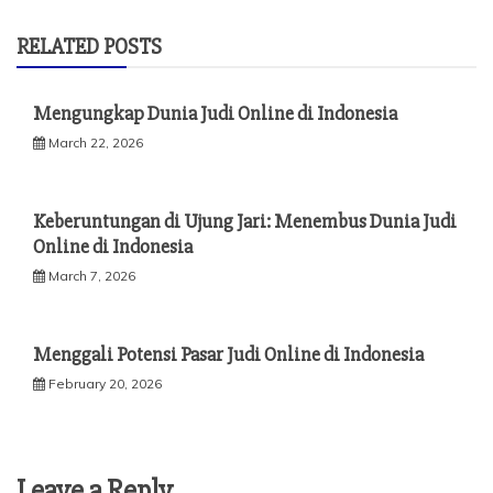
RELATED POSTS
Mengungkap Dunia Judi Online di Indonesia
March 22, 2026
Keberuntungan di Ujung Jari: Menembus Dunia Judi
Online di Indonesia
March 7, 2026
Menggali Potensi Pasar Judi Online di Indonesia
February 20, 2026
Leave a Reply