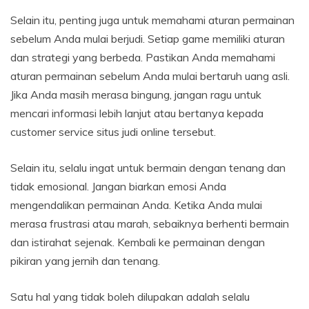
Selain itu, penting juga untuk memahami aturan permainan
sebelum Anda mulai berjudi. Setiap game memiliki aturan
dan strategi yang berbeda. Pastikan Anda memahami
aturan permainan sebelum Anda mulai bertaruh uang asli.
Jika Anda masih merasa bingung, jangan ragu untuk
mencari informasi lebih lanjut atau bertanya kepada
customer service situs judi online tersebut.
Selain itu, selalu ingat untuk bermain dengan tenang dan
tidak emosional. Jangan biarkan emosi Anda
mengendalikan permainan Anda. Ketika Anda mulai
merasa frustrasi atau marah, sebaiknya berhenti bermain
dan istirahat sejenak. Kembali ke permainan dengan
pikiran yang jernih dan tenang.
Satu hal yang tidak boleh dilupakan adalah selalu