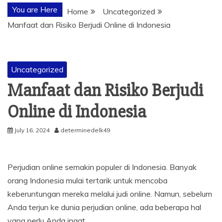
You are Here
Home
Uncategorized
Manfaat dan Risiko Berjudi Online di Indonesia
Uncategorized
Manfaat dan Risiko Berjudi
Online di Indonesia
July 16, 2024
determinedelk49
Perjudian online semakin populer di Indonesia. Banyak
orang Indonesia mulai tertarik untuk mencoba
keberuntungan mereka melalui judi online. Namun, sebelum
Anda terjun ke dunia perjudian online, ada beberapa hal
yang perlu Anda ingat.