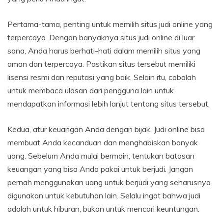
Pertama-tama, penting untuk memilih situs judi online yang
terpercaya. Dengan banyaknya situs judi online di luar
sana, Anda harus berhati-hati dalam memilih situs yang
aman dan terpercaya. Pastikan situs tersebut memiliki
lisensi resmi dan reputasi yang baik. Selain itu, cobalah
untuk membaca ulasan dari pengguna lain untuk
mendapatkan informasi lebih lanjut tentang situs tersebut.
Kedua, atur keuangan Anda dengan bijak. Judi online bisa
membuat Anda kecanduan dan menghabiskan banyak
uang. Sebelum Anda mulai bermain, tentukan batasan
keuangan yang bisa Anda pakai untuk berjudi. Jangan
pernah menggunakan uang untuk berjudi yang seharusnya
digunakan untuk kebutuhan lain. Selalu ingat bahwa judi
adalah untuk hiburan, bukan untuk mencari keuntungan.