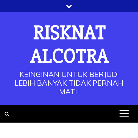
Skip
to
content
RISKNAT
ALCOTRA
KEINGINAN UNTUK BERJUDI
LEBIH BANYAK TIDAK PERNAH
MATI!