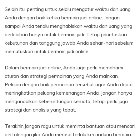
Selain itu, penting untuk selalu mengatur waktu dan uang
Anda dengan baik ketika bermain judi online. Jangan
sampai Anda terlalu menghabiskan waktu dan uang yang
berlebihan hanya untuk bermain judi. Tetap prioritaskan
kebutuhan dan tanggung jawab Anda sehari-hari sebelum
memutuskan untuk bermain judi online.
Dalam bermain judi online, Anda juga perlu memahami
aturan dan strategi permainan yang Anda mainkan.
Pelajari dengan baik permainan tersebut agar Anda dapat
meningkatkan peluang kemenangan Anda. Jangan hanya
mengandalkan keberuntungan semata, tetapi perlu juga
strategi dan analisis yang tepat.
Terakhir, jangan ragu untuk meminta bantuan atau mencari
pertolongan jika Anda merasa terlalu kecanduan bermain