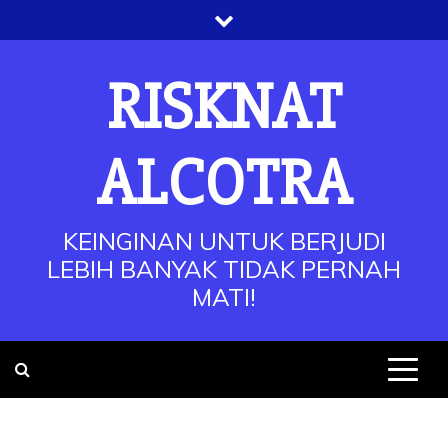
Skip
to
content
RISKNAT
ALCOTRA
KEINGINAN UNTUK BERJUDI
LEBIH BANYAK TIDAK PERNAH
MATI!