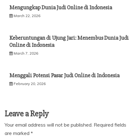
Mengungkap Dunia Judi Online di Indonesia
March 22, 2026
Keberuntungan di Ujung Jari: Menembus Dunia Judi
Online di Indonesia
March 7, 2026
Menggali Potensi Pasar Judi Online di Indonesia
February 20, 2026
Leave a Reply
Your email address will not be published.
Required fields
are marked
*