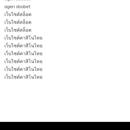
agen sbobet
เว็บไซต์สล็อต
เว็บไซต์สล็อต
เว็บไซต์สล็อต
เว็บไซต์คาสิโนไทย
เว็บไซต์คาสิโนไทย
เว็บไซต์คาสิโนไทย
เว็บไซต์คาสิโนไทย
เว็บไซต์คาสิโนไทย
เว็บไซต์คาสิโนไทย